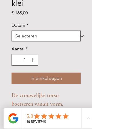
klei
Prijs
€ 165,00
Datum
*
Aantal
*
In winkelwagen
De vrouwelijke torso
boetseren vanuit vorm,
anatomie en expressie.